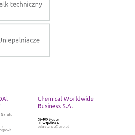
alk techniczny
Uniepalniacze
DAl
Chemical Worldwide
m
Business S.A.
 Działu
62-400 Słupca
ul. Wspólna 6
an
sekretariat@cwb.pl
an@cwb.pl