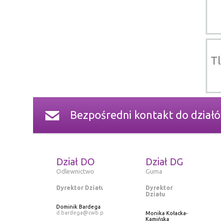
Tl
Bezpośredni kontakt do dział
Dział DO
Dział DG
Odlewnictwo
Guma
Dyrektor Działu
Dyrektor
Działu
Dominik Bardega
d.bardega@cwb.pl
Monika Kołacka-
Kamińska