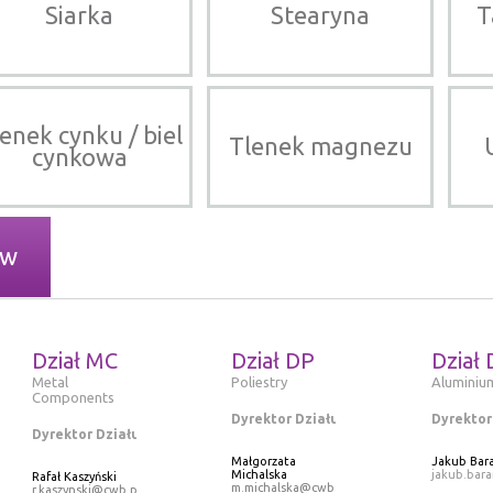
Siarka
Stearyna
T
enek cynku / biel
Tlenek magnezu
cynkowa
ów
Dział MC
Dział DP
Dział 
Metal
Poliestry
Aluminiu
Components
Dyrektor Działu
Dyrektor
Dyrektor Działu
Małgorzata
Jakub Bar
Michalska
jakub.bar
Rafał Kaszyński
m.michalska@cwb.pl
r.kaszynski@cwb.pl