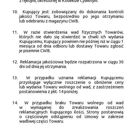
z rękojmi, określonej w Kodeksie Cywilnym.
10.
Kupujący jest zobowiązany do dokonania kontroli
jakości Towaru, bezpośrednio po jego otrzymaniu
lub odebraniu z magazynu CWB.
11.
W razie stwierdzenia wad fizycznych Towarów,
których nie dało się stwierdzić w chwili ich wydania
Kupującemu, Kupujący powinien nie później niż w ciągu 1
miesiąca od dnia odbioru lub dostawy Towaru zgłosić
je pisemnie CWB.
12.
Reklamacja jakościowa będzie rozpatrzona w ciągu 30
dni od dnia jej otrzymania.
13.
W przypadku uznania reklamacji Kupującemu
przysługuje wyłącznie roszczenie o obniżenie ceny
lub wydania Towaru wolnego od wad, z zastrzeżeniem
postanowienia z pkt. 14 poniżej.
14.
W przypadku braku Towaru wolnego od wad
w wymaganej do zrealizowania roszczeń
reklamacyjnych Kupującego ilości, Strony postanowią
o częściowym odstąpieniu od Umowy w zakresie
wadliwej części Towaru.