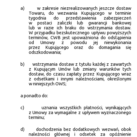
a)
w zakresie niezrealizowanych jeszcze dostaw
Towaru, do wezwania Kupującego w terminie
tygodnia do przedstawienia zabezpieczeń
w postaci zaliczki lub gwarancji bankowej
lub w razie ich braku do wstrzymania dostaw.
W przypadku bezskutecznego upływu powyższych
terminów, CWB jest upoważniona do odstąpienia
od Umowy z powodu jej niewykonania
przez Kupującego oraz do domagania się
odszkodowania;
b)
wstrzymania dostaw z tytułu każdej z zawartych
z Kupującym Umów lub zmiany warunków tych
dostaw, do czasu zapłaty przez Kupującego wraz
z odsetkami i innymi należnościami, określonymi
w niniejszych OWS;
a ponadto do:
c)
uznania wszystkich płatności, wynikających
z Umowy za wymagalne z upływem wyznaczonego
terminu;
d)
dochodzenia bez dodatkowych wezwań, obok
należności głównej i odsetek za opóźnienie