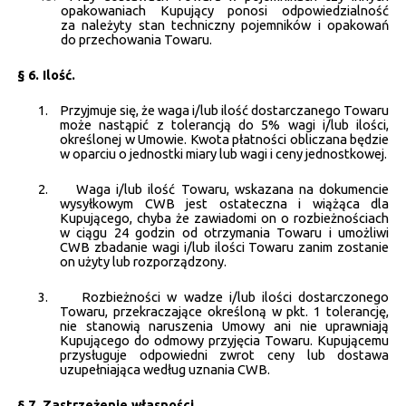
opakowaniach Kupujący ponosi odpowiedzialność
za należyty stan techniczny pojemników i opakowań
do przechowania Towaru.
§ 6. Ilość.
1.
Przyjmuje się, że waga i/lub ilość dostarczanego Towaru
może nastąpić z tolerancją do 5% wagi i/lub ilości,
określonej w Umowie. Kwota płatności obliczana będzie
w oparciu o jednostki miary lub wagi i ceny jednostkowej.
2.
Waga i/lub ilość Towaru, wskazana na dokumencie
wysyłkowym CWB jest ostateczna i wiążąca dla
Kupującego, chyba że zawiadomi on o rozbieżnościach
w ciągu 24 godzin od otrzymania Towaru i umożliwi
CWB zbadanie wagi i/lub ilości Towaru zanim zostanie
on użyty lub rozporządzony.
3.
Rozbieżności w wadze i/lub ilości dostarczonego
Towaru, przekraczające określoną w pkt. 1 tolerancję,
nie stanowią naruszenia Umowy ani nie uprawniają
Kupującego do odmowy przyjęcia Towaru. Kupującemu
przysługuje odpowiedni zwrot ceny lub dostawa
uzupełniająca według uznania CWB.
§ 7. Zastrzeżenie własności.