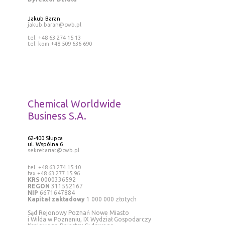
Jakub Baran
jakub.baran@cwb.pl
tel. +48 63 274 15 13
tel. kom +48 509 636 690
Chemical Worldwide
Business S.A.
62-400 Słupca
ul. Wspólna 6
sekretariat@cwb.pl
tel. +48 63 274 15 10
fax +48 63 277 15 96
KRS
0000336592
REGON
311552167
NIP
6671647884
Kapitał zakładowy
1 000 000 złotych
Sąd Rejonowy Poznań Nowe Miasto
i Wilda w Poznaniu, IX Wydział Gospodarczy