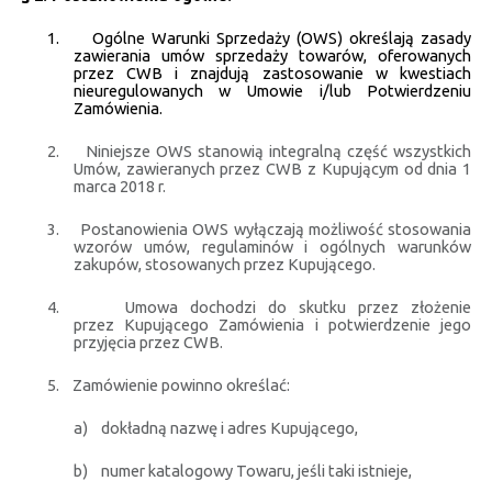
1.
Ogólne Warunki Sprzedaży (OWS) określają zasady
zawierania umów sprzedaży towarów, oferowanych
przez CWB i znajdują zastosowanie w kwestiach
nieuregulowanych w Umowie i/lub Potwierdzeniu
Zamówienia.
2.
Niniejsze OWS stanowią integralną część wszystkich
Umów, zawieranych przez CWB z Kupującym od dnia 1
marca 2018 r.
3.
Postanowienia OWS wyłączają możliwość stosowania
wzorów umów, regulaminów i ogólnych warunków
zakupów, stosowanych przez Kupującego.
4.
Umowa dochodzi do skutku przez złożenie
przez Kupującego Zamówienia i potwierdzenie jego
przyjęcia przez CWB.
5.
Zamówienie powinno określać:
a)
dokładną nazwę i adres Kupującego,
b)
numer katalogowy Towaru, jeśli taki istnieje,