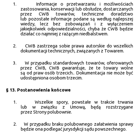
1.
Informacje o przetwarzaniu i możliwościach
zastosowania, konserwacji lub obsłudze, dostarczanych
przez CWB towarów, techniczne doradztwo
lub pozostałe informacje podane są według najlepszej
wiedzy, lecz bez zobowiązań i z wyłączeniem
jakiejkolwiek odpowiedzialności, chyba że CWB będzie
działać co najmniej z rażącym niedbalstwem.
2.
CWB zastrzega sobie prawa autorskie do wszelkich
dokumentacji technicznych, związanych z Towarem.
3.
W przypadku standardowych towarów, oferowanych
przez CWB, CWB gwarantuje, że te towary wolne
są od praw osób trzecich.. Dokumentacja nie może być
udostępniona osobom trzecim.
§ 13. Postanowienia końcowe
1.
Wszelkie spory, powstałe w trakcie trwania
lub w związku z Umową, będą rozstrzygane
przez Strony polubownie.
2.
W przypadku braku polubownego załatwienia sprawy
będzie ona podlegać jurysdykcji sądu powszechnego.