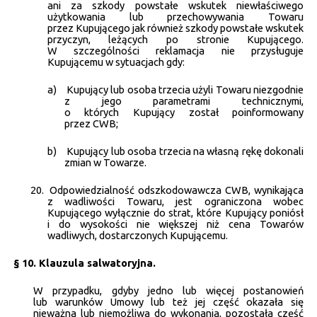
ani za szkody powstałe wskutek niewłaściwego
użytkowania lub przechowywania Towaru
przez Kupującego jak również szkody powstałe wskutek
przyczyn, leżących po stronie Kupującego.
W szczególności reklamacja nie przysługuje
Kupującemu w sytuacjach gdy:
a)
Kupujący lub osoba trzecia użyli Towaru niezgodnie
z jego parametrami technicznymi,
o których Kupujący został poinformowany
przez CWB;
b)
Kupujący lub osoba trzecia na własną rękę dokonali
zmian w Towarze.
20.
Odpowiedzialność odszkodowawcza CWB, wynikająca
z wadliwości Towaru, jest ograniczona wobec
Kupującego wyłącznie do strat, które Kupujący poniósł
i do wysokości nie większej niż cena Towarów
wadliwych, dostarczonych Kupującemu.
§ 10.
Klauzula salwatoryjna.
W przypadku, gdyby jedno lub więcej postanowień
lub warunków Umowy lub też jej część okazała się
nieważna lub niemożliwa do wykonania, pozostała część