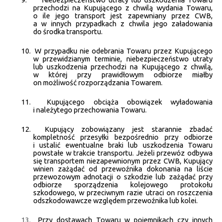
przechodzi na Kupującego z chwilą wydania Towaru,
o ile jego transport jest zapewniany przez CWB,
a w innych przypadkach z chwila jego załadowania
do środka transportu.
10.
W przypadku nie odebrania Towaru przez Kupującego
w przewidzianym terminie, niebezpieczeństwo utraty
lub uszkodzenia przechodzi na Kupującego z chwilą,
w której przy prawidłowym odbiorze miałby
on możliwość rozporządzania Towarem.
11.
Kupującego obciąża obowiązek wyładowania
i należytego przechowania Towaru.
12.
Kupujący zobowiązany jest starannie zbadać
kompletność przesyłki bezpośrednio przy odbiorze
i ustalić ewentualne braki lub uszkodzenia Towaru
powstałe w trakcie transportu. Jeżeli przewóz odbywa
się transportem niezapewnionym przez CWB, Kupujący
winien zażądać od przewoźnika dokonania na liście
przewozowym adnotacji o szkodzie lub zażądać przy
odbiorze sporządzenia kolejowego protokołu
szkodowego, w przeciwnym razie utraci on roszczenia
odszkodowawcze względem przewoźnika lub kolei.
13.
Przy dostawach Towaru w pojemnikach czy innych