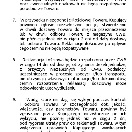
oraz ewentualnych opakowań nie będą rozpatrywane
po odbiorze Towaru.
7.
W przypadku niezgodności ilościowej Towaru, Kupujący
powinien zgłosić niezwłocznie po jej stwierdzeniu
w chwili dostawy Towaru do miejsca przeznaczenia
lub w chwili odbioru Towaru z magazynu CWB,
nie później jednak niż w ciągu 2 dni od daty dostawy
lub odbioru Towaru. Reklamacje ilościowe po upływie
tego terminu nie będą rozpatrywane.
8.
Reklamacja ilościowa będzie rozpatrzona przez CWB
w ciągu 14 dni od dnia jej otrzymania. Jeżeli jednakże,
z przyczyn niezależnych od CWB, podmioty,
uczestniczące w procesie spedycji i/lub transportu,
nie otrzymają właściwych informacji i/lub dokumentów,
termin rozpatrzenia reklamacji ilościowej może
odpowiednio ulec wydłużeniu.
9.
Wady, które nie dają się wykryć podczas kontroli
i odbioru Towaru, w szczególności dot. jakości,
właściwości, czy parametrów Towaru, powinny być
zgłaszane przez Kupującego niezwłocznie po ich
wykryciu, nie później jednak niż w ciągu 2 dni,
pod rygorem utraty praw do reklamacji Towaru, w tym
wyłączenia uprawnień Kupującego wynikających