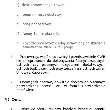
c)
ilość zamawianego Towaru,
d)
termin i miejsce dostawy,
e)
cenę jednostkową,
f)
formę i termin płatności,
g)
i być złożone przez osobę uprawnioną do składania
zamówień w imieniu Kupującego.
6.
Pracownicy, współpracownicy i przedstawiciele CWB
nie są uprawnieni do dokonywania żadnych istotnych
ustnych czy pisemnych uzgodnień dodatkowych,
ustnych bądź pisemnych przyrzeczeń ani ustnych zmian
Umowy z Kupującym.
7.
Obowiązek dostawy powstaje dopiero po pisemnym
potwierdzeniu przez CWB w formie Potwierdzenia
Zamówienia.
§ 3. Ceny.
1.
Wszelkie oferty, reklamy, katalogi, broszury, cenniki