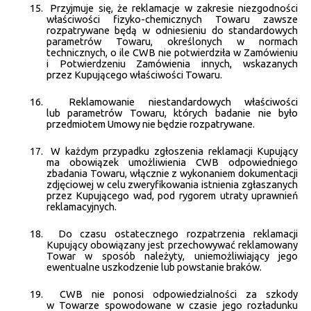
15.
Przyjmuje się, że reklamacje w zakresie niezgodności
właściwości fizyko-chemicznych Towaru zawsze
rozpatrywane będą w odniesieniu do standardowych
parametrów Towaru, określonych w normach
technicznych, o ile CWB nie potwierdziła w Zamówieniu
i Potwierdzeniu Zamówienia innych, wskazanych
przez Kupującego właściwości Towaru.
16.
Reklamowanie niestandardowych właściwości
lub parametrów Towaru, których badanie nie było
przedmiotem Umowy nie będzie rozpatrywane.
17.
W każdym przypadku zgłoszenia reklamacji Kupujący
ma obowiązek umożliwienia CWB odpowiedniego
zbadania Towaru, włącznie z wykonaniem dokumentacji
zdjęciowej w celu zweryfikowania istnienia zgłaszanych
przez Kupującego wad, pod rygorem utraty uprawnień
reklamacyjnych.
18.
Do czasu ostatecznego rozpatrzenia reklamacji
Kupujący obowiązany jest przechowywać reklamowany
Towar w sposób należyty, uniemożliwiający jego
ewentualne uszkodzenie lub powstanie braków.
19.
CWB nie ponosi odpowiedzialności za szkody
w Towarze spowodowane w czasie jego rozładunku