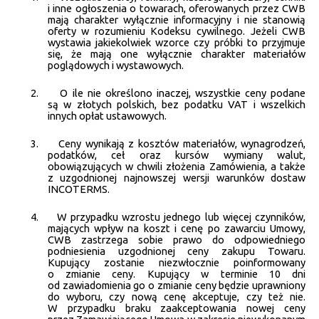
i inne ogłoszenia o towarach, oferowanych przez CWB
mają charakter wyłącznie informacyjny i nie stanowią
oferty w rozumieniu Kodeksu cywilnego. Jeżeli CWB
wystawia jakiekolwiek wzorce czy próbki to przyjmuje
się, że mają one wyłącznie charakter materiałów
poglądowych i wystawowych.
2.
O ile nie określono inaczej, wszystkie ceny podane
są w złotych polskich, bez podatku VAT i wszelkich
innych opłat ustawowych.
3.
Ceny wynikają z kosztów materiałów, wynagrodzeń,
podatków, ceł oraz kursów wymiany walut,
obowiązujących w chwili złożenia Zamówienia, a także
z uzgodnionej najnowszej wersji warunków dostaw
INCOTERMS.
4.
W przypadku wzrostu jednego lub więcej czynników,
mających wpływ na koszt i cenę po zawarciu Umowy,
CWB zastrzega sobie prawo do odpowiedniego
podniesienia uzgodnionej ceny zakupu Towaru.
Kupujący zostanie niezwłocznie poinformowany
o zmianie ceny. Kupujący w terminie 10 dni
od zawiadomienia go o zmianie ceny będzie uprawniony
do wyboru, czy nową cenę akceptuje, czy też nie.
W przypadku braku zaakceptowania nowej ceny