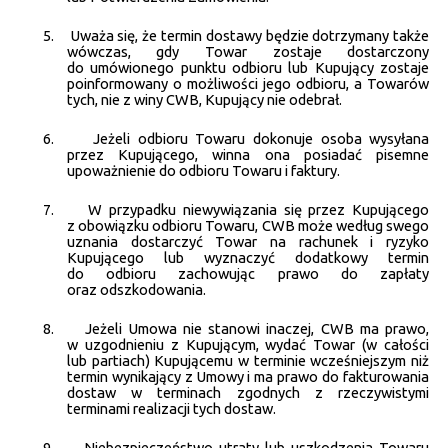
5.
Uważa się, że termin dostawy będzie dotrzymany także
wówczas, gdy Towar zostaje dostarczony
do umówionego punktu odbioru lub Kupujący zostaje
poinformowany o możliwości jego odbioru, a Towarów
tych, nie z winy CWB, Kupujący nie odebrał.
6.
Jeżeli odbioru Towaru dokonuje osoba wysyłana
przez Kupującego, winna ona posiadać pisemne
upoważnienie do odbioru Towaru i faktury.
7.
W przypadku niewywiązania się przez Kupującego
z obowiązku odbioru Towaru, CWB może według swego
uznania dostarczyć Towar na rachunek i ryzyko
Kupującego lub wyznaczyć dodatkowy termin
do odbioru zachowując prawo do zapłaty
oraz odszkodowania.
8.
Jeżeli Umowa nie stanowi inaczej, CWB ma prawo,
w uzgodnieniu z Kupującym, wydać Towar (w całości
lub partiach) Kupującemu w terminie wcześniejszym niż
termin wynikający z Umowy i ma prawo do fakturowania
dostaw w terminach zgodnych z rzeczywistymi
terminami realizacji tych dostaw.
9.
Niebezpieczeństwo utraty lub uszkodzenia Towaru