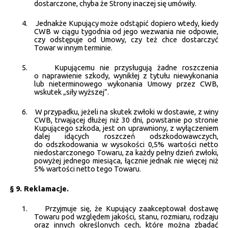
dostarczone, chyba że Strony inaczej się umówiły.
4.
Jednakże Kupujący może odstąpić dopiero wtedy, kiedy
CWB w ciągu tygodnia od jego wezwania nie odpowie,
czy odstępuje od Umowy, czy też chce dostarczyć
Towar w innym terminie.
5.
Kupującemu nie przysługują żadne roszczenia
o naprawienie szkody, wynikłej z tytułu niewykonania
lub nieterminowego wykonania Umowy przez CWB,
wskutek „siły wyższej”.
6.
W przypadku, jeżeli na skutek zwłoki w dostawie, z winy
CWB, trwającej dłużej niż 30 dni, powstanie po stronie
Kupującego szkoda, jest on uprawniony, z wyłączeniem
dalej idących roszczeń odszkodowawczych,
do odszkodowania w wysokości 0,5% wartości netto
niedostarczonego Towaru, za każdy pełny dzień zwłoki,
powyżej jednego miesiąca, łącznie jednak nie więcej niż
5% wartości netto tego Towaru.
§ 9. Reklamacje.
1.
Przyjmuje się, że Kupujący zaakceptował dostawę
Towaru pod względem jakości, stanu, rozmiaru, rodzaju
oraz innych określonych cech, które można zbadać