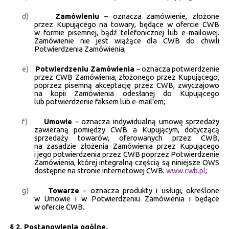
d)
Zamówieniu
– oznacza zamówienie, złożone
przez Kupującego na towary, będące w ofercie CWB
w formie pisemnej, bądź telefonicznej lub e-mailowej.
Zamówienie nie jest wiążące dla CWB do chwili
Potwierdzenia Zamówienia;
e)
Potwierdzeniu Zamówienia
– oznacza potwierdzenie
przez CWB Zamówienia, złożonego przez Kupującego,
poprzez pisemną akceptację przez CWB, zwyczajowo
na kopii Zamówienia odesłanej do Kupującego
lub potwierdzenie faksem lub e-mail’em;
f)
Umowie
– oznacza indywidualną umowę sprzedaży
zawieraną pomiędzy CWB a Kupującym, dotyczącą
sprzedaży towarów, oferowanych przez CWB,
na zasadzie złożenia Zamówienia przez Kupującego
i jego potwierdzenia przez CWB poprzez Potwierdzenie
Zamówienia, której integralną częścią są niniejsze OWS
dostępne na stronie internetowej CWB:
www.cwb.pl
;
g)
Towarze
– oznacza produkty i usługi, określone
w Umowie i w Potwierdzeniu Zamówienia i będące
w ofercie CWB.
§ 2. Postanowienia ogólne.