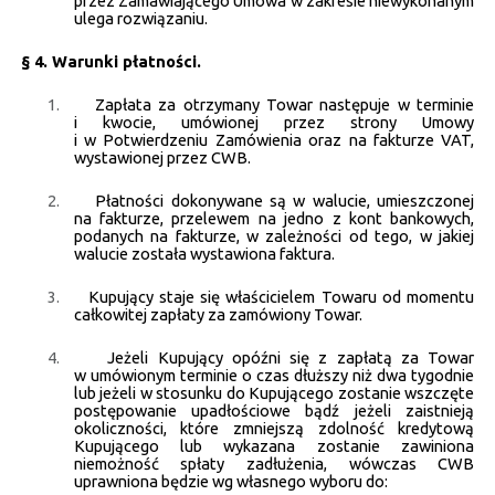
przez Zamawiającego Umowa w zakresie niewykonanym
ulega rozwiązaniu.
§ 4. Warunki płatności.
1.
Zapłata za otrzymany Towar następuje w terminie
i kwocie, umówionej przez strony Umowy
i w Potwierdzeniu Zamówienia oraz na fakturze VAT,
wystawionej przez CWB.
2.
Płatności dokonywane są w walucie, umieszczonej
na fakturze, przelewem na jedno z kont bankowych,
podanych na fakturze, w zależności od tego, w jakiej
walucie została wystawiona faktura.
3.
Kupujący staje się właścicielem Towaru od momentu
całkowitej zapłaty za zamówiony Towar.
4.
Jeżeli Kupujący opóźni się z zapłatą za Towar
w umówionym terminie o czas dłuższy niż dwa tygodnie
lub jeżeli w stosunku do Kupującego zostanie wszczęte
postępowanie upadłościowe bądź jeżeli zaistnieją
okoliczności, które zmniejszą zdolność kredytową
Kupującego lub wykazana zostanie zawiniona
niemożność spłaty zadłużenia, wówczas CWB
uprawniona będzie wg własnego wyboru do: