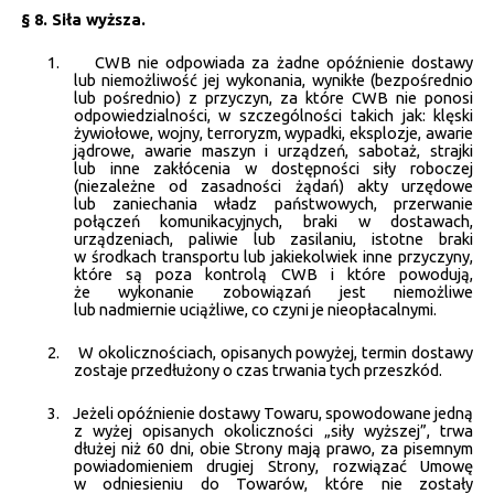
§ 8. Siła wyższa.
1.
CWB nie odpowiada za żadne opóźnienie dostawy
lub niemożliwość jej wykonania, wynikłe (bezpośrednio
lub pośrednio) z przyczyn, za które CWB nie ponosi
odpowiedzialności, w szczególności takich jak: klęski
żywiołowe, wojny, terroryzm, wypadki, eksplozje, awarie
jądrowe, awarie maszyn i urządzeń, sabotaż, strajki
lub inne zakłócenia w dostępności siły roboczej
(niezależne od zasadności żądań) akty urzędowe
lub zaniechania władz państwowych, przerwanie
połączeń komunikacyjnych, braki w dostawach,
urządzeniach, paliwie lub zasilaniu, istotne braki
w środkach transportu lub jakiekolwiek inne przyczyny,
które są poza kontrolą CWB i które powodują,
że wykonanie zobowiązań jest niemożliwe
lub nadmiernie uciążliwe, co czyni je nieopłacalnymi.
2.
W okolicznościach, opisanych powyżej, termin dostawy
zostaje przedłużony o czas trwania tych przeszkód.
3.
Jeżeli opóźnienie dostawy Towaru, spowodowane jedną
z wyżej opisanych okoliczności „siły wyższej”, trwa
dłużej niż 60 dni, obie Strony mają prawo, za pisemnym
powiadomieniem drugiej Strony, rozwiązać Umowę
w odniesieniu do Towarów, które nie zostały