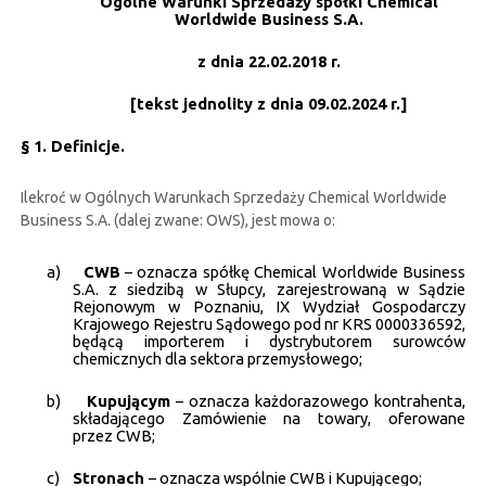
Ogólne Warunki Sprzedaży spółki Chemical
CERTYFIKATY
Worldwide Business S.A.
z dnia 22.02.2018 r.
RELACJE INWESTORSKIE
[tekst jednolity z dnia 09.02.2024 r.]
§ 1. Definicje.
BEZPIECZEŃSTWO INFORMACJI
Ilekroć w Ogólnych Warunkach Sprzedaży Chemical Worldwide
Business S.A. (dalej zwane: OWS), jest mowa o:
KONTAKT
a)
CWB
– oznacza spółkę Chemical Worldwide Business
S.A. z siedzibą w Słupcy, zarejestrowaną w Sądzie
Rejonowym w Poznaniu, IX Wydział Gospodarczy
Krajowego Rejestru Sądowego pod nr KRS 0000336592,
będącą importerem i dystrybutorem surowców
chemicznych dla sektora przemysłowego;
b)
Kupującym
– oznacza każdorazowego kontrahenta,
składającego Zamówienie na towary, oferowane
przez CWB;
c)
Stronach
– oznacza wspólnie CWB i Kupującego;