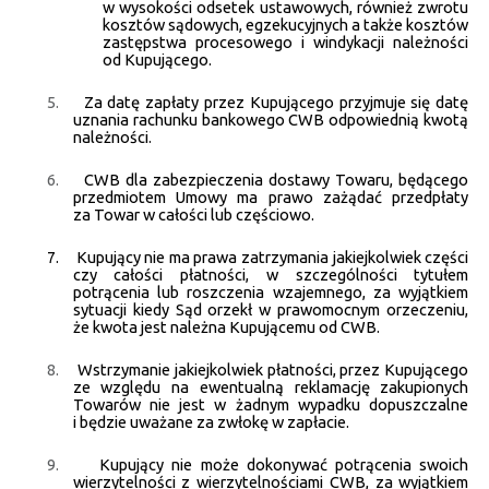
w wysokości odsetek ustawowych, również zwrotu
kosztów sądowych, egzekucyjnych a także kosztów
zastępstwa procesowego i windykacji należności
od Kupującego.
5.
Za datę zapłaty przez Kupującego przyjmuje się datę
uznania rachunku bankowego CWB odpowiednią kwotą
należności.
6.
CWB dla zabezpieczenia dostawy Towaru, będącego
przedmiotem Umowy ma prawo zażądać przedpłaty
za Towar w całości lub częściowo.
7.
Kupujący nie ma prawa zatrzymania jakiejkolwiek części
czy całości płatności, w szczególności tytułem
potrącenia lub roszczenia wzajemnego, za wyjątkiem
sytuacji kiedy Sąd orzekł w prawomocnym orzeczeniu,
że kwota jest należna Kupującemu od CWB.
8.
Wstrzymanie jakiejkolwiek płatności, przez Kupującego
ze względu na ewentualną reklamację zakupionych
Towarów nie jest w żadnym wypadku dopuszczalne
i będzie uważane za zwłokę w zapłacie.
9.
Kupujący nie może dokonywać potrącenia swoich
wierzytelności z wierzytelnościami CWB, za wyjątkiem