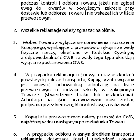
podczas kontroli i odbioru Towaru, jeżeli nie zgłosił
uwag do Towarów w powyższym zakresie przy
dostawie lub odbiorze Towaru i nie wskazał ich w liście
przewozowym.
2.
Wszelkie reklamacje należy zgłaszać na piśmie.
3.
Wobec Towarów wyłącza się uprawnienia i roszczenia
Kupującego, wynikające z przepisów o rękojmi za wady
fizyczne rzeczy, określone w Kodeksie Cywilnym,
a odpowiedzialność CWB za wady tego typu określają
wyłącznie postanowienia OWS.
4.
W przypadku reklamacji ilościowych oraz uszkodzeń
powstałych podczas transportu, Kupujący zobowiązany
jest umieścić odpowiednią adnotację na liście
przewozowym o rodzaju szkody w zakupionym
Towarze (stwierdzenie braku lub uszkodzenia).
Adnotacja na liście przewozowym musi zostać
podpisana przez kierowcę, który dostawę zrealizował.
5.
Kopię listu przewozowego należy przesłać do CWB,
najpóźniej w dniu następnym po rozładunku Towaru.
6.
W przypadku odbioru własnym środkiem transportu
reklamacje, dotyczące ilości i uszkodzeń Towaru