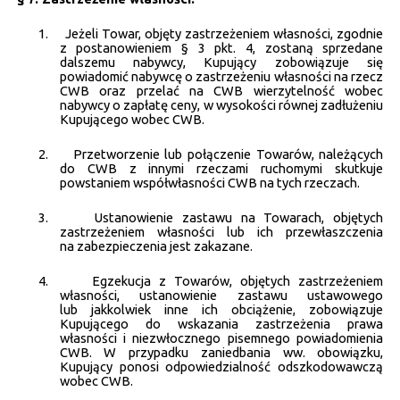
1.
Jeżeli Towar, objęty zastrzeżeniem własności, zgodnie
z postanowieniem § 3 pkt. 4, zostaną sprzedane
dalszemu nabywcy, Kupujący zobowiązuje się
powiadomić nabywcę o zastrzeżeniu własności na rzecz
CWB oraz przelać na CWB wierzytelność wobec
nabywcy o zapłatę ceny, w wysokości równej zadłużeniu
Kupującego wobec CWB.
2.
Przetworzenie lub połączenie Towarów, należących
do CWB z innymi rzeczami ruchomymi skutkuje
powstaniem współwłasności CWB na tych rzeczach.
3.
Ustanowienie zastawu na Towarach, objętych
zastrzeżeniem własności lub ich przewłaszczenia
na zabezpieczenia jest zakazane.
4.
Egzekucja z Towarów, objętych zastrzeżeniem
własności, ustanowienie zastawu ustawowego
lub jakkolwiek inne ich obciążenie, zobowiązuje
Kupującego do wskazania zastrzeżenia prawa
własności i niezwłocznego pisemnego powiadomienia
CWB. W przypadku zaniedbania ww. obowiązku,
Kupujący ponosi odpowiedzialność odszkodowawczą
wobec CWB.