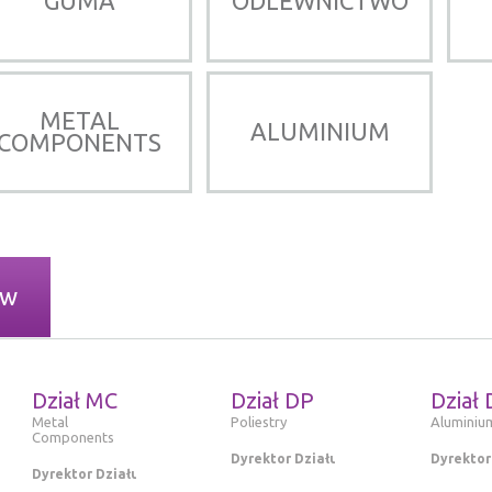
GUMA
ODLEWNICTWO
METAL
ALUMINIUM
COMPONENTS
ów
Dział MC
Dział DP
Dział 
Metal
Poliestry
Aluminiu
Components
Dyrektor Działu
Dyrektor
Dyrektor Działu