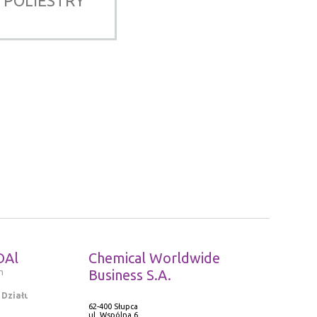
POLIESTRY
DAl
Chemical Worldwide
m
Business S.A.
 Działu
62-400 Słupca
ul. Wspólna 6