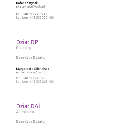
Rafał Kaszyński
r.kaszynski@cwb.pl
tel. +48 63 274 15 17
tel. kom +48 500 320 100
Dział DP
Poliestry
Dyrektor Działu
Małgorzata Michalska
m.michalska@cwb.pl
tel. +48 63 274 15 25
tel. kom +48 508 265 100
Dział DAl
Aluminium
Dyrektor Działu