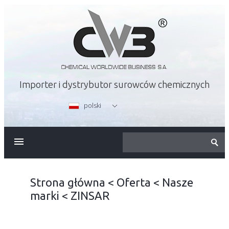
Importer i dystrybutor surowców chemicznych
polski
O FIRMIE
OFERTA
Strona główna
<
Oferta
<
Nasze
marki
<
ZINSAR
KARIERA