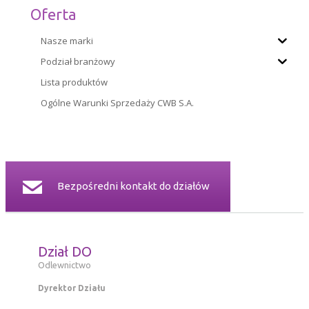
Oferta
CERTYFIKATY
Nasze marki
RELACJE INWESTORSKIE
Podział branżowy
Lista produktów
BEZPIECZEŃSTWO INFORMACJI
Ogólne Warunki Sprzedaży CWB S.A.
KONTAKT
Bezpośredni kontakt do działów
Dział DO
Odlewnictwo
Dyrektor Działu