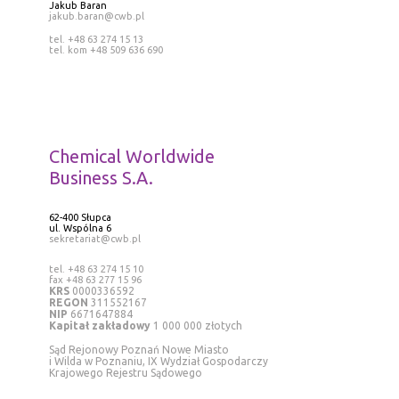
Jakub Baran
jakub.baran@cwb.pl
tel. +48 63 274 15 13
tel. kom +48 509 636 690
Chemical Worldwide
Business S.A.
62-400 Słupca
ul. Wspólna 6
sekretariat@cwb.pl
tel. +48 63 274 15 10
fax +48 63 277 15 96
KRS
0000336592
REGON
311552167
NIP
6671647884
Kapitał zakładowy
1 000 000 złotych
Sąd Rejonowy Poznań Nowe Miasto
i Wilda w Poznaniu, IX Wydział Gospodarczy
Krajowego Rejestru Sądowego