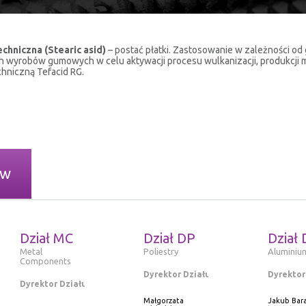
chniczna (Stearic asid)
– postać płatki. Zastosowanie w zależności od 
ch wyrobów gumowych w celu aktywacji procesu wulkanizacji, produkcji 
chniczną Tefacid RG.
ów
Dział MC
Dział DP
Dział 
Metal
Poliestry
Aluminiu
Components
Dyrektor Działu
Dyrektor
Dyrektor Działu
Małgorzata
Jakub Bar