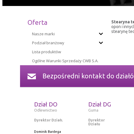
Oferta
Stearyna te
opon i inny
stearynę te
Nasze marki
Podział branżowy
Lista produktów
Ogólne Warunki Sprzedaży CWB S.A.
Bezpośredni kontakt do dział
Dział DO
Dział DG
Odlewnictwo
Guma
Dyrektor Działu
Dyrektor
Działu
Dominik Bardega