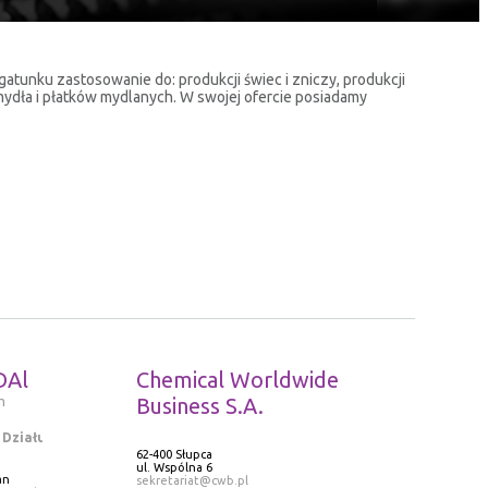
gatunku zastosowanie do: produkcji świec i zniczy, produkcji
mydła i płatków mydlanych. W swojej ofercie posiadamy
DAl
Chemical Worldwide
m
Business S.A.
 Działu
62-400 Słupca
ul. Wspólna 6
an
sekretariat@cwb.pl