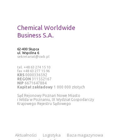
Chemical Worldwide
Business S.A.
62-400 Słupca
ul. Wspólna 6
sekretariat@cwb.pl
tel. +48 63 274 15 10
fax +48 63 277 15 96
KRS
0000336592
REGON
311552167
NIP
6671647884
Kapitał zakładowy
1 000 000 złotych
Sąd Rejonowy Poznań Nowe Miasto
i Wilda w Poznaniu, IX Wydział Gospodarczy
Krajowego Rejestru Sądowego
Aktualności
Logistyka
Baza magazynowa