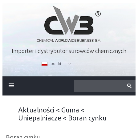
Importer i dystrybutor surowców chemicznych
polski
O FIRMIE
OFERTA
Aktualności
<
Guma
<
Uniepalniacze
<
Boran cynku
KARIERA
Boran cynku