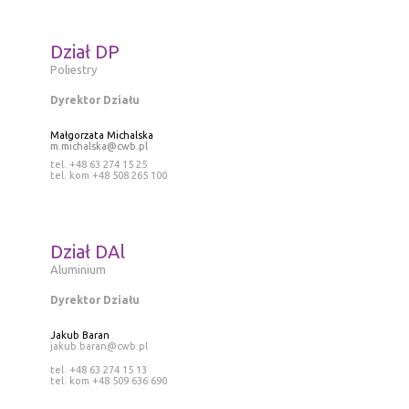
Dział DP
Poliestry
Dyrektor Działu
Małgorzata Michalska
m.michalska@cwb.pl
tel. +48 63 274 15 25
tel. kom +48 508 265 100
Dział DAl
Aluminium
Dyrektor Działu
Jakub Baran
jakub.baran@cwb.pl
tel. +48 63 274 15 13
tel. kom +48 509 636 690