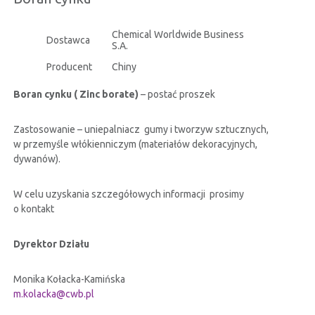
CERTYFIKATY
Chemical Worldwide Business
Dostawca
S.A.
RELACJE INWESTORSKIE
Producent
Chiny
Boran cynku ( Zinc borate)
– postać proszek
BEZPIECZEŃSTWO INFORMACJI
Zastosowanie – uniepalniacz gumy i tworzyw sztucznych,
w przemyśle włókienniczym (materiałów dekoracyjnych,
KONTAKT
dywanów).
W celu uzyskania szczegółowych informacji prosimy
o kontakt
Dyrektor Działu
Monika Kołacka-Kamińska
m.kolacka@cwb.pl