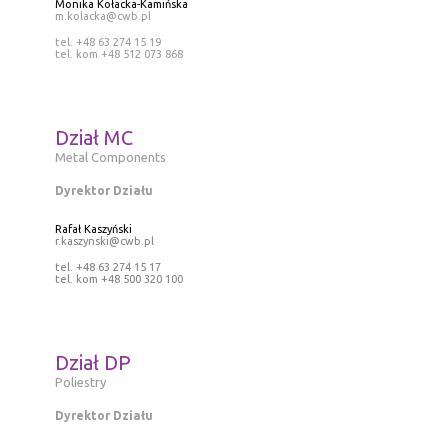
Monika Kołacka-Kamińska
m.kolacka@cwb.pl
tel. +48 63 274 15 19
tel. kom +48 512 073 868
Dział MC
Metal Components
Dyrektor Działu
Rafał Kaszyński
r.kaszynski@cwb.pl
tel. +48 63 274 15 17
tel. kom +48 500 320 100
Dział DP
Poliestry
Dyrektor Działu