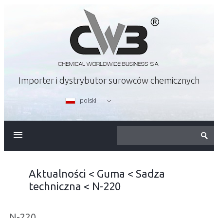
Importer i dystrybutor surowców chemicznych
polski
O FIRMIE
OFERTA
Aktualności
<
Guma
<
Sadza
techniczna
<
N-220
KARIERA
N-220