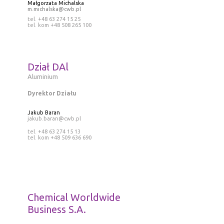
Małgorzata Michalska
m.michalska@cwb.pl
tel. +48 63 274 15 25
tel. kom +48 508 265 100
Dział DAl
Aluminium
Dyrektor Działu
Jakub Baran
jakub.baran@cwb.pl
tel. +48 63 274 15 13
tel. kom +48 509 636 690
Chemical Worldwide
Business S.A.