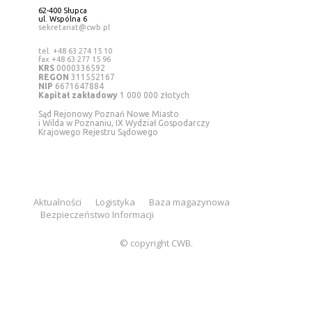
62-400 Słupca
ul. Wspólna 6
sekretariat@cwb.pl
tel. +48 63 274 15 10
fax +48 63 277 15 96
KRS
0000336592
REGON
311552167
NIP
6671647884
Kapitał zakładowy
1 000 000 złotych
Sąd Rejonowy Poznań Nowe Miasto
i Wilda w Poznaniu, IX Wydział Gospodarczy
Krajowego Rejestru Sądowego
Aktualności
Logistyka
Baza magazynowa
Bezpieczeństwo Informacji
© copyright CWB.