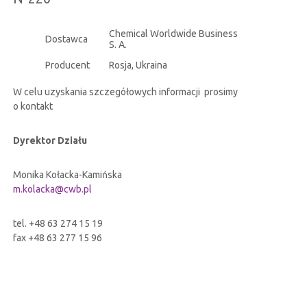
CERTYFIKATY
Chemical Worldwide Business
Dostawca
S. A.
RELACJE INWESTORSKIE
Producent
Rosja, Ukraina
W celu uzyskania szczegółowych informacji prosimy
BEZPIECZEŃSTWO INFORMACJI
o kontakt
Dyrektor Działu
KONTAKT
Monika Kołacka-Kamińska
m.kolacka@cwb.pl
tel. +48 63 274 15 19
fax +48 63 277 15 96