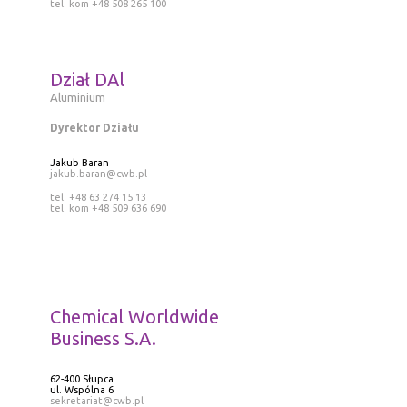
tel. kom +48 508 265 100
Dział DAl
Aluminium
Dyrektor Działu
Jakub Baran
jakub.baran@cwb.pl
tel. +48 63 274 15 13
tel. kom +48 509 636 690
Chemical Worldwide
Business S.A.
62-400 Słupca
ul. Wspólna 6
sekretariat@cwb.pl