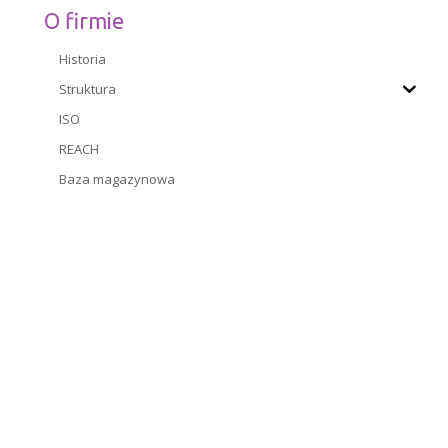
O firmie
CERTYFIKATY
Historia
A
RELACJE INWESTORSKIE
Struktura
ISO
BEZPIECZEŃSTWO INFORMACJI
REACH
Baza magazynowa
KONTAKT
J