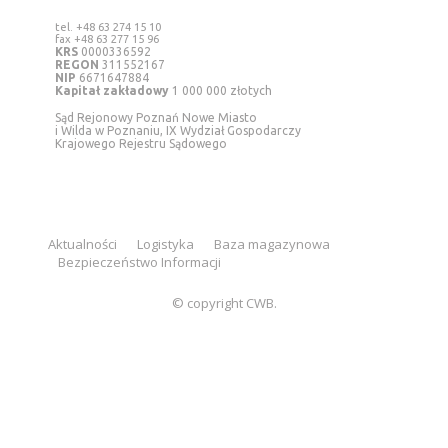
tel. +48 63 274 15 10
fax +48 63 277 15 96
KRS
0000336592
REGON
311552167
NIP
6671647884
Kapitał zakładowy
1 000 000 złotych
Sąd Rejonowy Poznań Nowe Miasto
i Wilda w Poznaniu, IX Wydział Gospodarczy
Krajowego Rejestru Sądowego
Aktualności
Logistyka
Baza magazynowa
Bezpieczeństwo Informacji
© copyright CWB.