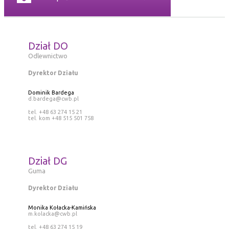
Dział DO
Odlewnictwo
Dyrektor Działu
Dominik Bardega
d.bardega@cwb.pl
tel. +48 63 274 15 21
tel. kom +48 515 501 758
Dział DG
Guma
Dyrektor Działu
Monika Kołacka-Kamińska
m.kolacka@cwb.pl
tel. +48 63 274 15 19