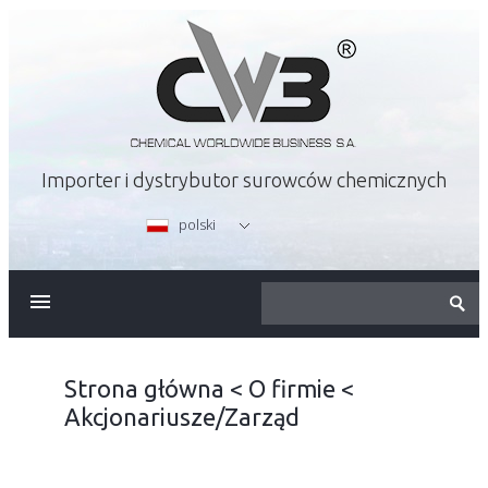
Importer i dystrybutor surowców chemicznych
polski
O FIRMIE
OFERTA
Strona główna
<
O firmie
<
Akcjonariusze/Zarząd
KARIERA