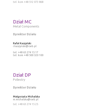
tel. kom +48 512 073 868
Dział MC
Metal Components
Dyrektor Działu
Rafał Kaszyński
r.kaszynski@cwb.pl
tel. +48 63 274 15 17
tel. kom +48 500 320 100
Dział DP
Poliestry
Dyrektor Działu
Małgorzata Michalska
m.michalska@cwb.pl
tel. +48 63 274 15 25