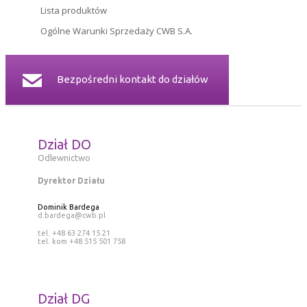
Lista produktów
CERTYFIKATY
Ogólne Warunki Sprzedaży CWB S.A.
RELACJE INWESTORSKIE
Bezpośredni kontakt do działów
BEZPIECZEŃSTWO INFORMACJI
KONTAKT
Dział DO
Odlewnictwo
Dyrektor Działu
Dominik Bardega
d.bardega@cwb.pl
tel. +48 63 274 15 21
tel. kom +48 515 501 758
Dział DG