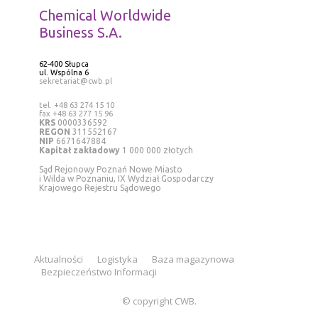
Chemical Worldwide
Business S.A.
62-400 Słupca
ul. Wspólna 6
sekretariat@cwb.pl
tel. +48 63 274 15 10
fax +48 63 277 15 96
KRS
0000336592
REGON
311552167
NIP
6671647884
Kapitał zakładowy
1 000 000 złotych
Sąd Rejonowy Poznań Nowe Miasto
i Wilda w Poznaniu, IX Wydział Gospodarczy
Krajowego Rejestru Sądowego
Aktualności
Logistyka
Baza magazynowa
Bezpieczeństwo Informacji
© copyright CWB.