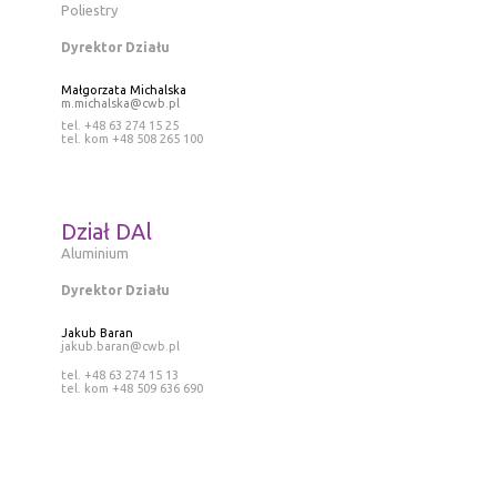
Poliestry
Dyrektor Działu
Małgorzata Michalska
m.michalska@cwb.pl
tel. +48 63 274 15 25
tel. kom +48 508 265 100
Dział DAl
Aluminium
Dyrektor Działu
Jakub Baran
jakub.baran@cwb.pl
tel. +48 63 274 15 13
tel. kom +48 509 636 690