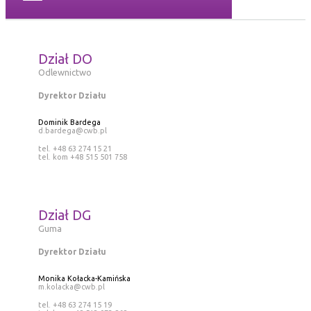
Dział DO
Odlewnictwo
Dyrektor Działu
Dominik Bardega
d.bardega@cwb.pl
tel. +48 63 274 15 21
tel. kom +48 515 501 758
Dział DG
Guma
Dyrektor Działu
Monika Kołacka-Kamińska
m.kolacka@cwb.pl
tel. +48 63 274 15 19