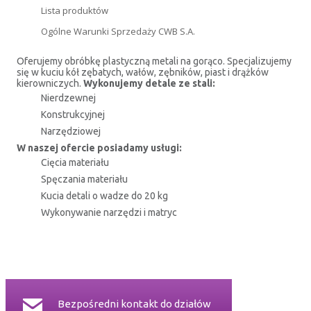
Lista produktów
CERTYFIKATY
Ogólne Warunki Sprzedaży CWB S.A.
RELACJE INWESTORSKIE
Oferujemy obróbkę plastyczną metali na gorąco. Specjalizujemy
się w kuciu kół zębatych, wałów, zębników, piast i drążków
kierowniczych.
Wykonujemy detale ze stali:
Nierdzewnej
BEZPIECZEŃSTWO INFORMACJI
Konstrukcyjnej
Narzędziowej
KONTAKT
W naszej ofercie posiadamy usługi:
Cięcia materiału
Spęczania materiału
Kucia detali o wadze do 20 kg
Wykonywanie narzędzi i matryc
Bezpośredni kontakt do działów