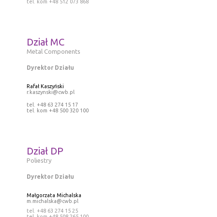
tel. kom +48 512 073 868
Dział MC
Metal Components
Dyrektor Działu
Rafał Kaszyński
r.kaszynski@cwb.pl
tel. +48 63 274 15 17
tel. kom +48 500 320 100
Dział DP
Poliestry
Dyrektor Działu
Małgorzata Michalska
m.michalska@cwb.pl
tel. +48 63 274 15 25
tel. kom +48 508 265 100