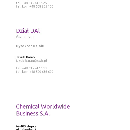
tel. +48 63 274 15 25
tel. kom +48 508 265 100
Dział DAl
Aluminium
Dyrektor Działu
Jakub Baran
jakub.baran@cwb.pl
tel. +48 63 274 15 13
tel. kom +48 509 636 690
Chemical Worldwide
Business S.A.
62-400 Słupca
ul. Wspólna 6