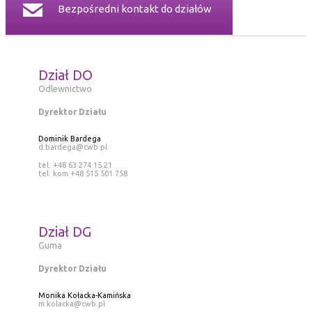
Bezpośredni kontakt do działów
Dział DO
Odlewnictwo
Dyrektor Działu
Dominik Bardega
d.bardega@cwb.pl
tel. +48 63 274 15 21
tel. kom +48 515 501 758
Dział DG
Guma
Dyrektor Działu
Monika Kołacka-Kamińska
m.kolacka@cwb.pl