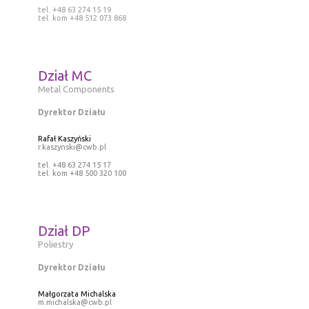
tel. +48 63 274 15 19
tel. kom +48 512 073 868
Dział MC
Metal Components
Dyrektor Działu
Rafał Kaszyński
r.kaszynski@cwb.pl
tel. +48 63 274 15 17
tel. kom +48 500 320 100
Dział DP
Poliestry
Dyrektor Działu
Małgorzata Michalska
m.michalska@cwb.pl