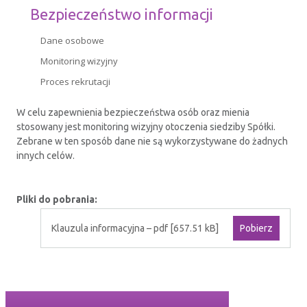
Bezpieczeństwo informacji
CERTYFIKATY
Dane osobowe
RELACJE INWESTORSKIE
Monitoring wizyjny
Proces rekrutacji
BEZPIECZEŃSTWO INFORMACJI
W celu zapewnienia bezpieczeństwa osób oraz mienia
stosowany jest monitoring wizyjny otoczenia siedziby Spółki.
KONTAKT
Zebrane w ten sposób dane nie są wykorzystywane do żadnych
innych celów.
Pliki do pobrania:
Klauzula informacyjna – pdf [657.51 kB]
Pobierz