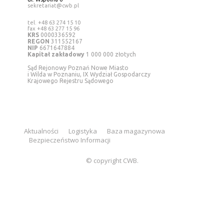
sekretariat@cwb.pl
tel. +48 63 274 15 10
fax +48 63 277 15 96
KRS
0000336592
REGON
311552167
NIP
6671647884
Kapitał zakładowy
1 000 000 złotych
Sąd Rejonowy Poznań Nowe Miasto
i Wilda w Poznaniu, IX Wydział Gospodarczy
Krajowego Rejestru Sądowego
Aktualności
Logistyka
Baza magazynowa
Bezpieczeństwo Informacji
© copyright CWB.