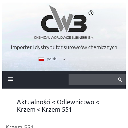
Importer i dystrybutor surowców chemicznych
polski
O FIRMIE
OFERTA
Aktualności
<
Odlewnictwo
<
Krzem
<
Krzem 551
KARIERA
Krzem 551