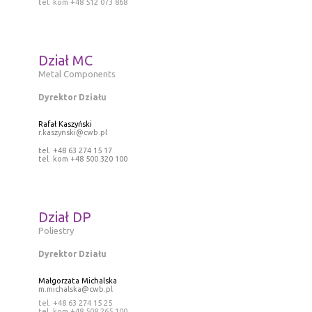
tel. kom +48 512 073 868
Dział MC
Metal Components
Dyrektor Działu
Rafał Kaszyński
r.kaszynski@cwb.pl
tel. +48 63 274 15 17
tel. kom +48 500 320 100
Dział DP
Poliestry
Dyrektor Działu
Małgorzata Michalska
m.michalska@cwb.pl
tel. +48 63 274 15 25
tel. kom +48 508 265 100