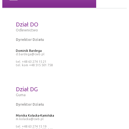
Dział DO
Odlewnictwo
Dyrektor Działu
Dominik Bardega
d.bardega@cwb.pl
tel. +48 63 274 15 21
tel. kom +48 515 501 758
Dział DG
Guma
Dyrektor Działu
Monika Kołacka-Kamińska
m.kolacka@cwb.pl
tel. +48 63 274 15 19