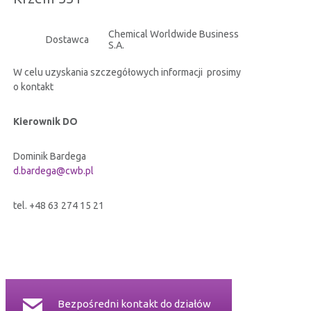
CERTYFIKATY
Chemical Worldwide Business
Dostawca
S.A.
RELACJE INWESTORSKIE
W celu uzyskania szczegółowych informacji prosimy
o kontakt
BEZPIECZEŃSTWO INFORMACJI
Kierownik DO
KONTAKT
Dominik Bardega
d.bardega@cwb.pl
tel. +48 63 274 15 21
Bezpośredni kontakt do działów