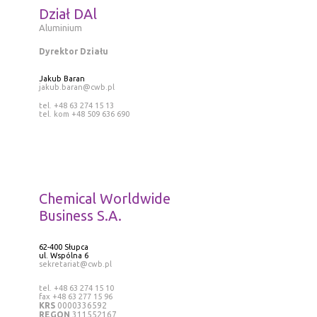
Dział DAl
Aluminium
Dyrektor Działu
Jakub Baran
jakub.baran@cwb.pl
tel. +48 63 274 15 13
tel. kom +48 509 636 690
Chemical Worldwide
Business S.A.
62-400 Słupca
ul. Wspólna 6
sekretariat@cwb.pl
tel. +48 63 274 15 10
fax +48 63 277 15 96
KRS
0000336592
REGON
311552167