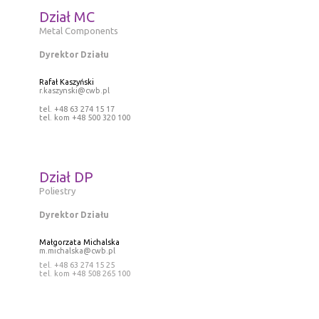
Dział MC
Metal Components
Dyrektor Działu
Rafał Kaszyński
r.kaszynski@cwb.pl
tel. +48 63 274 15 17
tel. kom +48 500 320 100
Dział DP
Poliestry
Dyrektor Działu
Małgorzata Michalska
m.michalska@cwb.pl
tel. +48 63 274 15 25
tel. kom +48 508 265 100