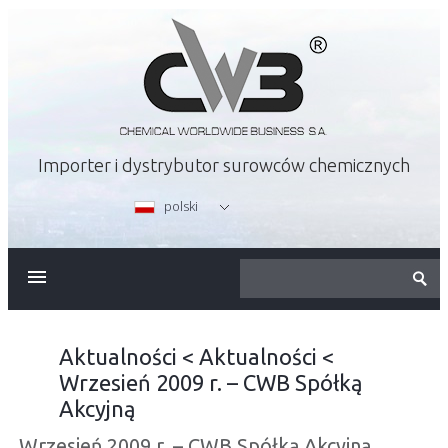
Importer i dystrybutor surowców chemicznych
polski
O FIRMIE
OFERTA
Aktualności
<
Aktualności
<
Wrzesień 2009 r. – CWB Spółką
KARIERA
Akcyjną
Wrzesień 2009 r. – CWB Spółką Akcyjną