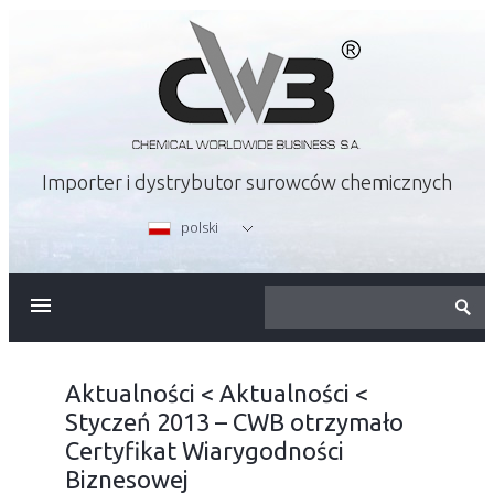
Importer i dystrybutor surowców chemicznych
polski
O FIRMIE
OFERTA
Aktualności
<
Aktualności
<
Styczeń 2013 – CWB otrzymało
KARIERA
Certyfikat Wiarygodności
Biznesowej