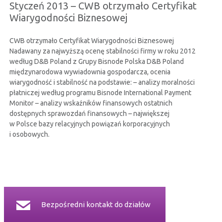
Styczeń 2013 – CWB otrzymało Certyfikat
CERTYFIKATY
Wiarygodności Biznesowej
RELACJE INWESTORSKIE
CWB otrzymało Certyfikat Wiarygodności Biznesowej
Nadawany za najwyższą ocenę stabilności firmy w roku 2012
według D&B Poland z Grupy Bisnode Polska D&B Poland
BEZPIECZEŃSTWO INFORMACJI
międzynarodowa wywiadownia gospodarcza, ocenia
wiarygodność i stabilność na podstawie: – analizy moralności
płatniczej według programu Bisnode International Payment
KONTAKT
Monitor – analizy wskaźników finansowych ostatnich
dostępnych sprawozdań finansowych – największej
w Polsce bazy relacyjnych powiązań korporacyjnych
i osobowych.
Bezpośredni kontakt do działów