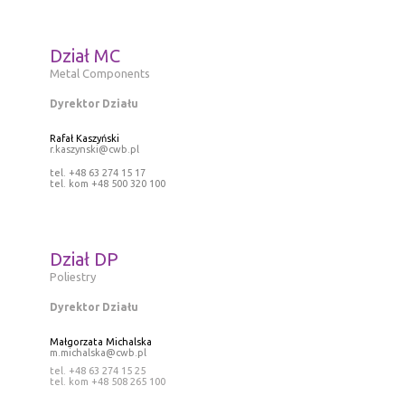
Dział MC
Metal Components
Dyrektor Działu
Rafał Kaszyński
r.kaszynski@cwb.pl
tel. +48 63 274 15 17
tel. kom +48 500 320 100
Dział DP
Poliestry
Dyrektor Działu
Małgorzata Michalska
m.michalska@cwb.pl
tel. +48 63 274 15 25
tel. kom +48 508 265 100