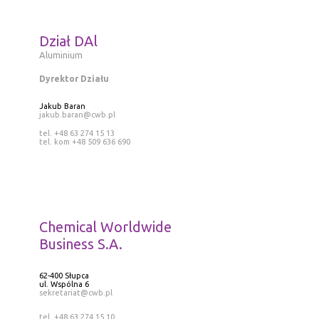
Dział DAl
Aluminium
Dyrektor Działu
Jakub Baran
jakub.baran@cwb.pl
tel. +48 63 274 15 13
tel. kom +48 509 636 690
Chemical Worldwide
Business S.A.
62-400 Słupca
ul. Wspólna 6
sekretariat@cwb.pl
tel. +48 63 274 15 10