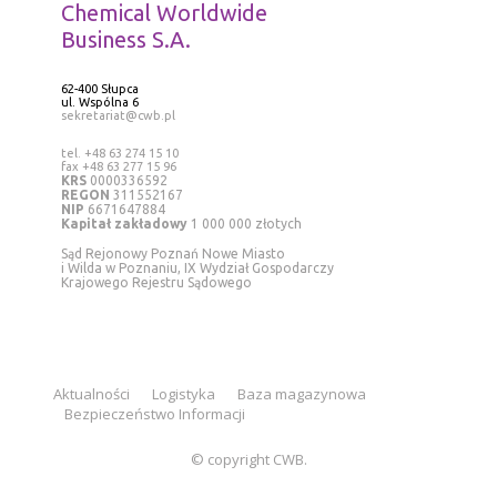
Chemical Worldwide
Business S.A.
62-400 Słupca
ul. Wspólna 6
sekretariat@cwb.pl
tel. +48 63 274 15 10
fax +48 63 277 15 96
KRS
0000336592
REGON
311552167
NIP
6671647884
Kapitał zakładowy
1 000 000 złotych
Sąd Rejonowy Poznań Nowe Miasto
i Wilda w Poznaniu, IX Wydział Gospodarczy
Krajowego Rejestru Sądowego
Aktualności
Logistyka
Baza magazynowa
Bezpieczeństwo Informacji
© copyright CWB.