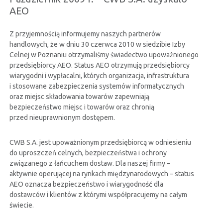
CERTYFIKATY
AEO
Z przyjemnością informujemy naszych partnerów
RELACJE INWESTORSKIE
handlowych, że w dniu 30 czerwca 2010 w siedzibie Izby
Celnej w Poznaniu otrzymaliśmy świadectwo upoważnionego
przedsiębiorcy AEO. Status AEO otrzymują przedsiębiorcy
BEZPIECZEŃSTWO INFORMACJI
wiarygodni i wypłacalni, których organizacja, infrastruktura
i stosowane zabezpieczenia systemów informatycznych
oraz miejsc składowania towarów zapewniają
KONTAKT
bezpieczeństwo miejsc i towarów oraz chronią
przed nieuprawnionym dostępem.
CWB S.A. jest upoważnionym przedsiębiorcą w odniesieniu
do uproszczeń celnych, bezpieczeństwa i ochrony
związanego z łańcuchem dostaw. Dla naszej firmy –
aktywnie operującej na rynkach międzynarodowych – status
AEO oznacza bezpieczeństwo i wiarygodność dla
dostawców i klientów z którymi współpracujemy na całym
świecie.