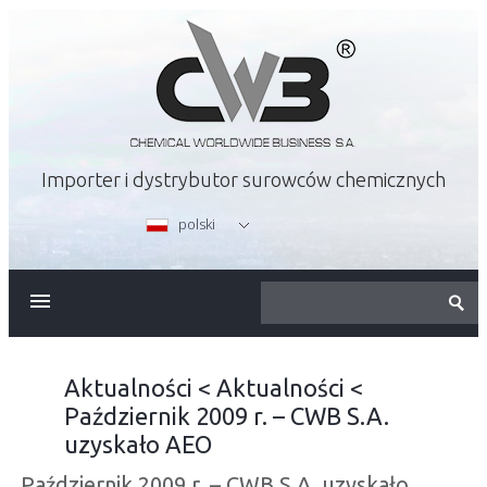
Importer i dystrybutor surowców chemicznych
polski
O FIRMIE
OFERTA
Aktualności
<
Aktualności
<
Październik 2009 r. – CWB S.A.
KARIERA
uzyskało AEO
Październik 2009 r. – CWB S.A. uzyskało