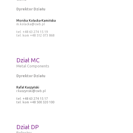
Dyrektor Działu
Monika Kołacka-Kamińska
m.kolacka@cwb.pl
tel. +48 63 274 15 19
tel. kom +48 512 073 868
Dział MC
Metal Components
Dyrektor Działu
Rafał Kaszyński
r.kaszynski@cwb.pl
tel. +48 63 274 15 17
tel. kom +48 500 320 100
Dział DP
Poliestry