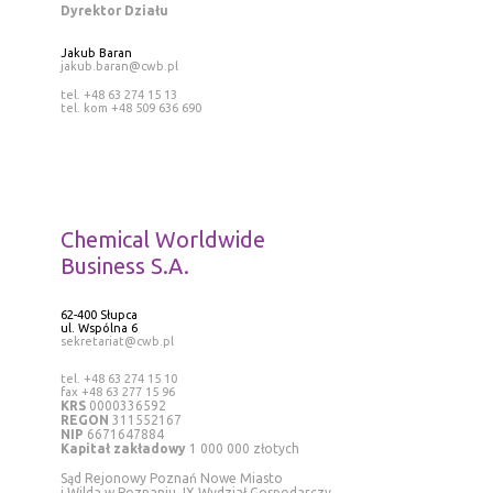
Dyrektor Działu
Jakub Baran
jakub.baran@cwb.pl
tel. +48 63 274 15 13
tel. kom +48 509 636 690
Chemical Worldwide
Business S.A.
62-400 Słupca
ul. Wspólna 6
sekretariat@cwb.pl
tel. +48 63 274 15 10
fax +48 63 277 15 96
KRS
0000336592
REGON
311552167
NIP
6671647884
Kapitał zakładowy
1 000 000 złotych
Sąd Rejonowy Poznań Nowe Miasto
i Wilda w Poznaniu, IX Wydział Gospodarczy