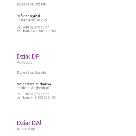
Dyrektor Działu
Rafał Kaszyński
r.kaszynski@cwb.pl
tel. +48 63 274 15 17
tel. kom +48 500 320 100
Dział DP
Poliestry
Dyrektor Działu
Małgorzata Michalska
m.michalska@cwb.pl
tel. +48 63 274 15 25
tel. kom +48 508 265 100
Dział DAl
Aluminium