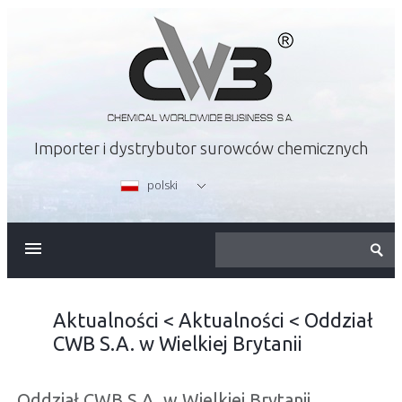
Importer i dystrybutor surowców chemicznych
polski
O FIRMIE
OFERTA
Aktualności
<
Aktualności
<
Oddział
CWB S.A. w Wielkiej Brytanii
KARIERA
Oddział CWB S.A. w Wielkiej Brytanii