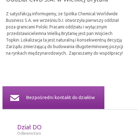
CERTYFIKATY
Z satysfakcją informujemy, że Spółka Chemical Worldwide
Business S.A. we wrześniu b.r. otworzyła pierwszy oddział
RELACJE INWESTORSKIE
poza granicami Polski. Pracami oddziału i wyłącznym
przedstawicielemna Wielką Brytanię jest pan Wojciech
Topkin. Lokalizacja ta jest naturalną i konsekwentną decyzją
BEZPIECZEŃSTWO INFORMACJI
Zarządu zmierzającą do budowania długoterminowej pozycji
na rynkach międzynarodowych. Zapraszamy do współpracy!
KONTAKT
Bezpośredni kontakt do działów
Dział DO
Odlewnictwo