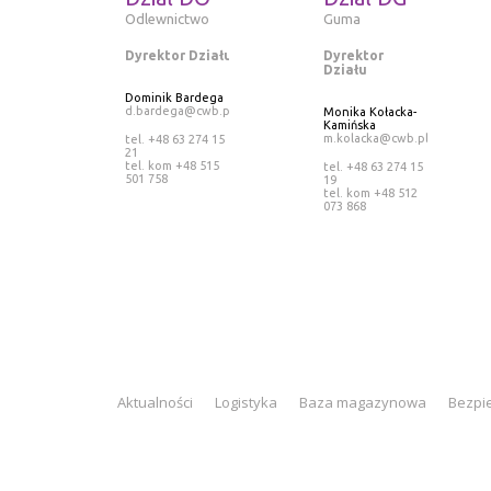
Odlewnictwo
Guma
Dyrektor Działu
Dyrektor
Działu
Dominik Bardega
d.bardega@cwb.pl
Monika Kołacka-
Kamińska
m.kolacka@cwb.pl
tel. +48 63 274 15
21
tel. kom +48 515
tel. +48 63 274 15
501 758
19
tel. kom +48 512
073 868
Aktualności
Logistyka
Baza magazynowa
Bezpi