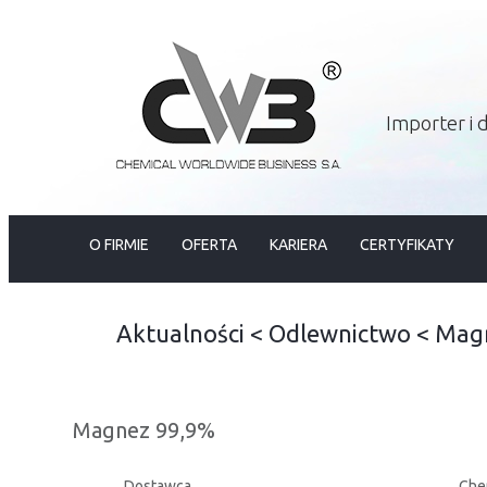
Importer i
O FIRMIE
OFERTA
KARIERA
CERTYFIKATY
Aktualności
<
Odlewnictwo
<
Magn
Magnez 99,9%
Dostawca
Che