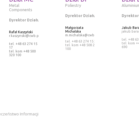
Metal
Poliestry
Aluminiu
Components
Dyrektor Działu
Dyrektor
Dyrektor Działu
Małgorzata
Jakub Bar
Michalska
jakub.bar
Rafał Kaszyński
m.michalska@cwb.pl
r.kaszynski@cwb.pl
tel. +48 63
tel. +48 63 274 15 25
tel. kom +
tel. +48 63 274 15
tel. kom +48 508 265
690
17
100
tel. kom +48 500
320 100
eczeństwo Informacji