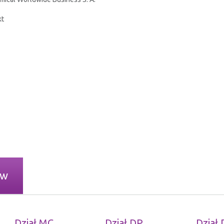
kt
ów
Dział MC
Dział DP
Dział 