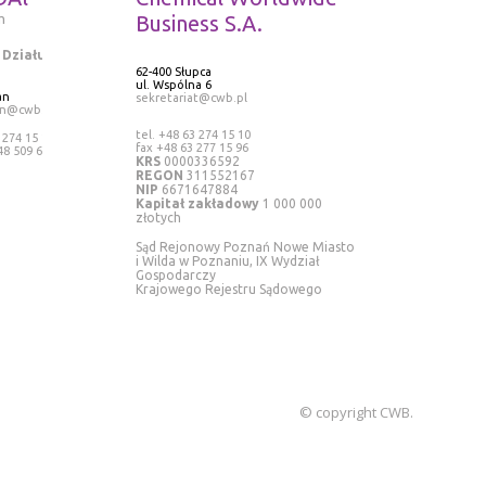
m
Business S.A.
 Działu
62-400 Słupca
ul. Wspólna 6
an
sekretariat@cwb.pl
an@cwb.pl
tel. +48 63 274 15 10
 274 15 13
fax +48 63 277 15 96
48 509 636
KRS
0000336592
REGON
311552167
NIP
6671647884
Kapitał zakładowy
1 000 000
złotych
Sąd Rejonowy Poznań Nowe Miasto
i Wilda w Poznaniu, IX Wydział
Gospodarczy
Krajowego Rejestru Sądowego
© copyright CWB.