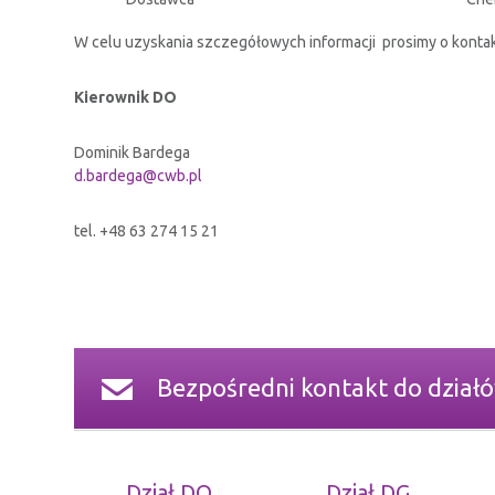
W celu uzyskania szczegółowych informacji prosimy o konta
Kierownik DO
Dominik Bardega
d.bardega@cwb.pl
tel. +48 63 274 15 21
Bezpośredni kontakt do dział
Dział DO
Dział DG