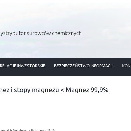
 dystrybutor surowców chemicznych
RELACJE INWESTORSKIE
BEZPIECZEŃSTWO INFORMACJI
KON
ez i stopy magnezu
<
Magnez 99,9%
mical Worldwide Business S. A.