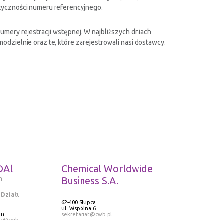
tyczności numeru referencyjnego.
mery rejestracji wstępnej. W najbliższych dniach
dzielnie oraz te, które zarejestrowali nasi dostawcy.
DAl
Chemical Worldwide
m
Business S.A.
 Działu
62-400 Słupca
ul. Wspólna 6
an
sekretariat@cwb.pl
an@cwb.pl