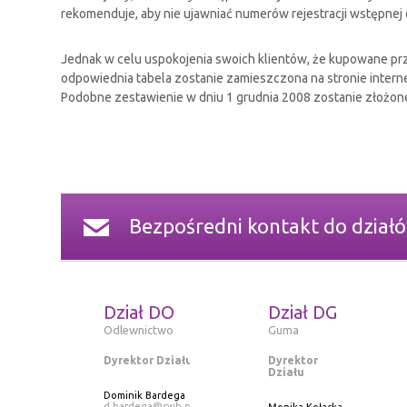
rekomenduje, aby nie ujawniać numerów rejestracji wstępne
Jednak w celu uspokojenia swoich klientów, że kupowane prze
odpowiednia tabela zostanie zamieszczona na stronie interne
Podobne zestawienie w dniu 1 grudnia 2008 zostanie złożo
Bezpośredni kontakt do dział
Dział DO
Dział DG
Odlewnictwo
Guma
Dyrektor Działu
Dyrektor
Działu
Dominik Bardega
d.bardega@cwb.pl