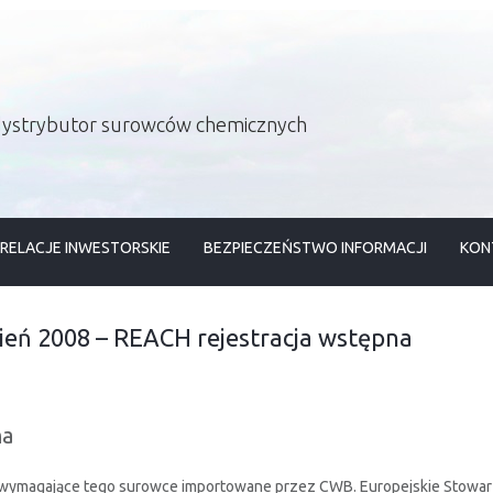
 dystrybutor surowców chemicznych
RELACJE INWESTORSKIE
BEZPIECZEŃSTWO INFORMACJI
KON
ień 2008 – REACH rejestracja wstępna
na
e wymagające tego surowce importowane przez CWB. Europejskie Stowa