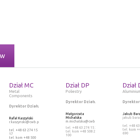
ów
Dział MC
Dział DP
Dział 
Metal
Poliestry
Aluminiu
Components
Dyrektor Działu
Dyrektor
Dyrektor Działu
Małgorzata
Jakub Bar
Michalska
jakub.bar
Rafał Kaszyński
m.michalska@cwb.pl
r.kaszynski@cwb.pl
tel. +48 63
tel. +48 63 274 15 25
tel. kom +
tel. +48 63 274 15
tel. kom +48 508 265
690
17
100
tel. kom +48 500