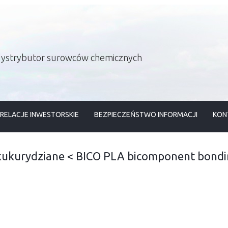
 dystrybutor surowców chemicznych
RELACJE INWESTORSKIE
BEZPIECZEŃSTWO INFORMACJI
KON
kukurydziane
<
BICO PLA bicomponent bondin