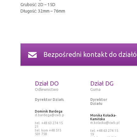
Grubość: 2D – 15D
Długość: 32mm – 76mm
Bezpośredni kontakt do dział
Dział DO
Dział DG
Odlewnictwo
Guma
Dyrektor Działu
Dyrektor
Działu
Dominik Bardega
d.bardega@cwb.pl
Monika Kołacka-
Kamińska
m.kolacka@cwb.pl
tel. +48 63 274 15
21
tel. kom +48 515
tel. +48 63 274 15
501 758
19