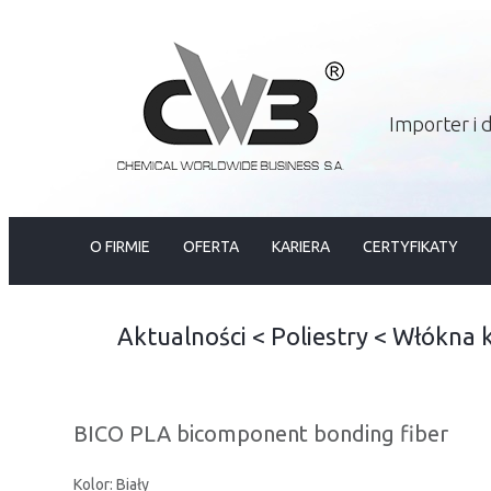
Importer i
O FIRMIE
OFERTA
KARIERA
CERTYFIKATY
Aktualności
<
Poliestry
<
Włókna 
BICO PLA bicomponent bonding fiber
Kolor: Biały