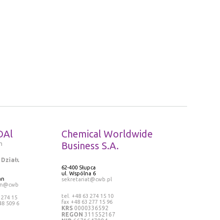
DAl
Chemical Worldwide
m
Business S.A.
 Działu
62-400 Słupca
ul. Wspólna 6
an
sekretariat@cwb.pl
an@cwb.pl
tel. +48 63 274 15 10
 274 15 13
fax +48 63 277 15 96
48 509 636
KRS
0000336592
REGON
311552167